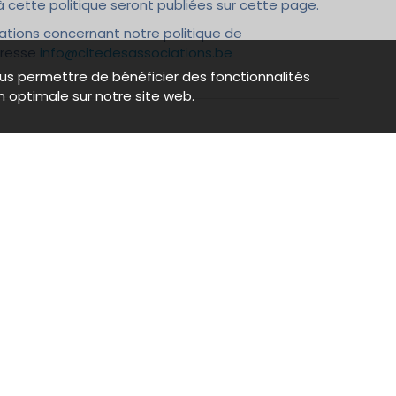
cette politique seront publiées sur cette page.
ations concernant notre politique de
adresse
info@citedesassociations.be
us permettre de bénéficier des fonctionnalités
n optimale sur notre site web.
tactez-nous
Partagez
 (0)2 899 84 20
Partagez notre plateforme 
réseaux sociaux.
o@citedesassociations.be
 Émile Féron 153