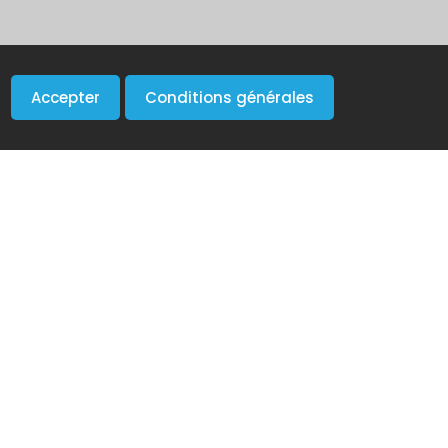
Accepter
Conditions générales
Newsletter
sur vos
Inscrivez-vous gratuitement pour
recevoir nos actualités.