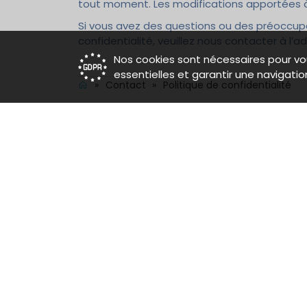
tout moment. Les modifications apportées à 
Si vous avez des questions ou des préoccup
confidentialité, veuillez nous contacter à l’
Nos cookies sont nécessaires pour vo
essentielles et garantir une navigatio
»
Contact
»
Politique de confidentialité
À propos
Con
La Cité Des Associations, pôle
+32
associatif de Bruxelles. Réservez
inf
facilement une ou plusieurs
Rue