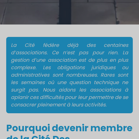
La Cité fédère déjà des centaines
d’associations. Ce n’est pas pour rien. La
gestion d’une association est de plus en plus
complexe. Les obligations juridiques ou
administratives sont nombreuses. Rares sont
les semaines où une question technique ne
surgit pas. Nous aidons les associations à
aplanir ces difficultés pour leur permettre de se
consacrer pleinement à leurs activités.
Pourquoi devenir membre