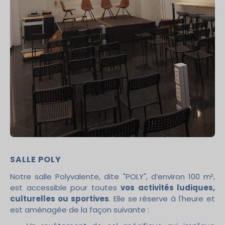
SALLE POLY
Notre salle Polyvalente, dite "POLY", d’environ 100 m²,
est accessible pour toutes
vos activités ludiques,
culturelles ou sportives
. Elle se réserve à l'heure et
est aménagée de la façon suivante :