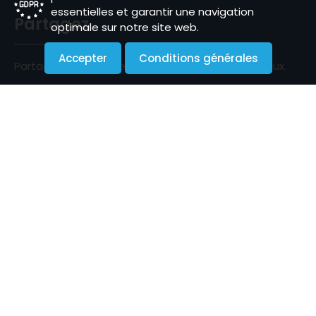
essentielles et garantir une navigation
Partagez
optimale sur notre site web.
Accepter
Conditions générales
Partagez notre plateforme sur vos réseaux sociaux.
Newsletter
Inscrivez-vous gratuitement pour recevoir nos
actualités.
S'inscrire